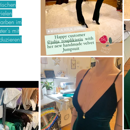
tischen
vielen
Farben im
er's mit
duzieren!