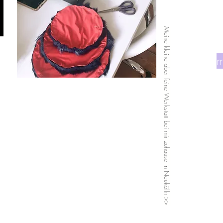
Meine kleine aber feine Werkstatt bei mir zuhause in Neukölln >>
m