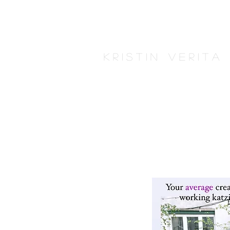
K r i s t i n V e r i t 