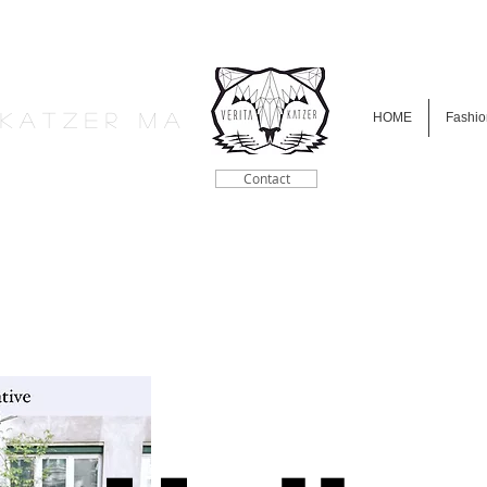
a K a t z e r M A
HOME
Fashio
Contact