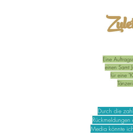
Zulet
Eine Auftragsa
einen Samt J
für eine "K
Tänzeri
Durch die zah
Rückmeldungen a
Media könnte ic