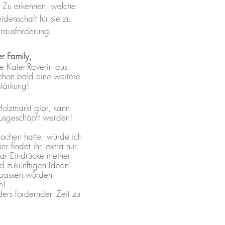
. Zu erkennen, welche
idenschaft für sie zu
erausforderung.
r Family,
ze Kater-Raverin aus
 schon bald eine weitere
stärkung!
olzmarkt gibt, kann
ausgeschöpft werden!
rochen hatte, würde ich
r findet ihr, extra nur
aar Eindrücke meiner
nd zukünftigen Ideen
passen würden -
h!
ers fordernden Zeit zu
w!