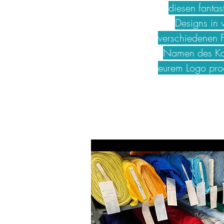
diesen fantas
Designs in 
verschiedenen 
Namen des Kat
eurem Logo pro