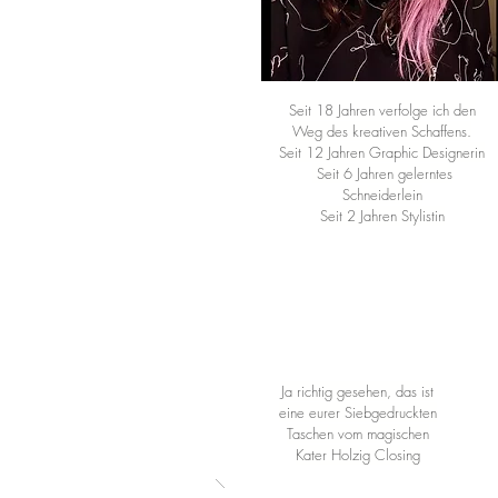
Seit 18 Jahren verfolge ich den
Weg des kreativen Schaffens.
Seit 12 Jahren Graphic Designerin
Seit 6 Jahren gelerntes
Schneiderlein
Seit 2 Jahren Stylistin
Ja richtig gesehen, das ist
eine eurer Siebgedruckten
Taschen vom magischen
Kater Holzig Closing