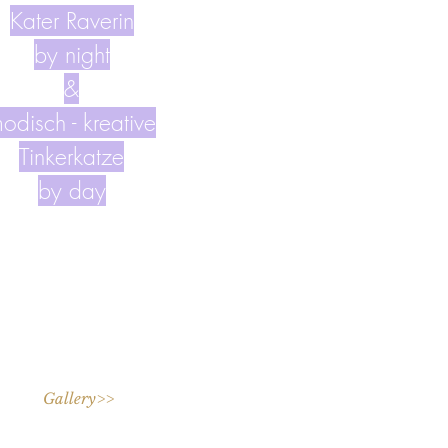
Kater Raverin
by night
&
odisch - kreative
Tinkerkatze
by day
Gallery>>