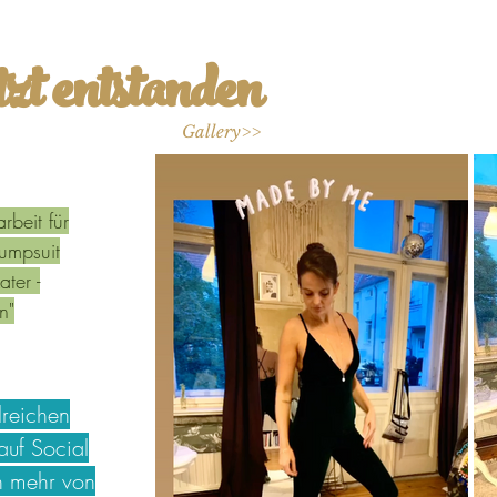
zt entstanden
Gallery>>
rbeit für
umpsuit
ater -
n"
lreichen
uf Social
h mehr von