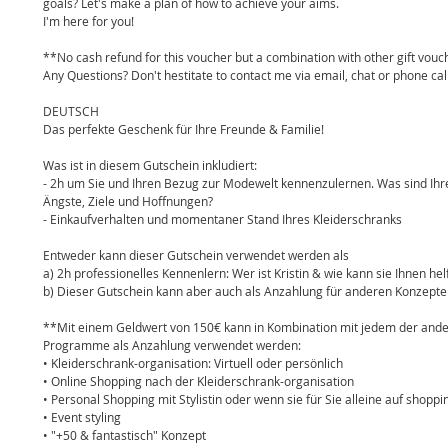
goals? Let's make a plan of how to achieve your aims.
I'm here for you!
**No cash refund for this voucher but a combination with other gift vouc
Any Questions? Don't hestitate to contact me via email, chat or phone call
DEUTSCH
Das perfekte Geschenk für Ihre Freunde & Familie!
Was ist in diesem Gutschein inkludiert:
- 2h um Sie und Ihren Bezug zur Modewelt kennenzulernen. Was sind Ih
Ängste, Ziele und Hoffnungen?
- Einkaufverhalten und momentaner Stand Ihres Kleiderschranks 
Entweder kann dieser Gutschein verwendet werden als
a) 2h professionelles Kennenlern: Wer ist Kristin & wie kann sie Ihnen hel
b) Dieser Gutschein kann aber auch als Anzahlung für anderen Konzepte
**Mit einem Geldwert von 150€ kann in Kombination mit jedem der ande
Programme als Anzahlung verwendet werden:
• Kleiderschrank-organisation: Virtuell oder persönlich
• Online Shopping nach der Kleiderschrank-organisation
• Personal Shopping mit Stylistin oder wenn sie für Sie alleine auf shoppi
• Event styling 
• "+50 & fantastisch" Konzept