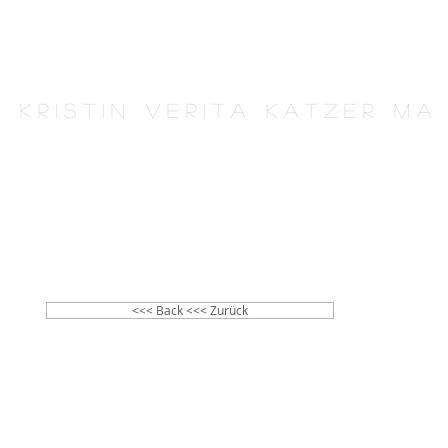
K r i s t i n V e r i t a K a t z e r M A
<<< Back <<< Zurück