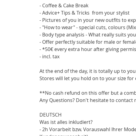
- Coffee & Cake Break
- Advice+ Tips & Tricks from your stylist
- Pictures of you in your new outfits to ex
- "How to wear" - special cuts, colours (
- Body type analysis - What really suits y
- Offer perfectly suitable for male or fema
- *50€ every extra hour after giving permi
- incl. tax
At the end of the day, it is totally up to 
Stores will let you hold on to your size for
**No cash refund on this offer but a comb
Any Questions? Don't hesitate to contact 
DEUTSCH
Was ist alles inkludiert?
- 2h Vorarbeit bzw. Vorauswahl Ihrer Mode