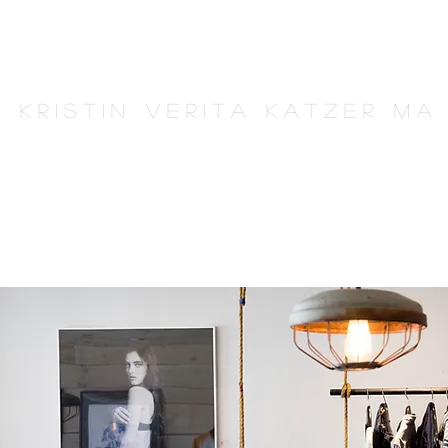
K r i s t i n V e r i t a K a t z e r M A