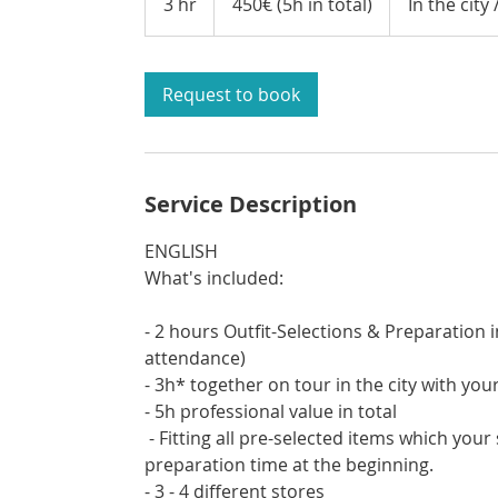
3 hr
3
450€ (5h in total)
In the city
in
total)
h
r
Request to book
Service Description
ENGLISH
What's included:
- 2 hours Outfit-Selections & Preparation 
attendance)
- 3h* together on tour in the city with you
- 5h professional value in total
- Fitting all pre-selected items which your
preparation time at the beginning.
- 3 - 4 different stores